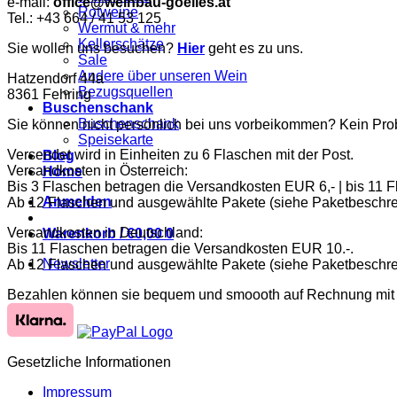
e-mail:
office@weinbau-goelles.at
Rotweine
Tel.: +43 664 / 41 53 125
Wermut & mehr
Kellerschätze
Sie wollen uns besuchen?
Hier
geht es zu uns.
Sale
Andere über unseren Wein
Hatzendorf 44a
Bezugsquellen
8361 Fehring
Buschenschank
Buschenschank
Sie können nicht persönlich bei uns vorbeikommen? Kein Pro
Speisekarte
Versendet wird in Einheiten zu 6 Flaschen mit der Post.
Blog
Versandkosten in Österreich:
Home
Bis 3 Flaschen betragen die Versandkosten EUR 6,- | bis 11 
Anmelden
Ab 12 Flaschen und ausgewählte Pakete (siehe Paketbeschreibu
Versandkosten in Deutschland:
Warenkorb /
€
0,00
0
Bis 11 Flaschen betragen die Versandkosten EUR 10.-.
Newsletter
Ab 12 Flaschen und ausgewählte Pakete (siehe Paketbeschreib
Bezahlen können sie bequem und smoooth auf Rechnung mit Kl
Gesetzliche Informationen
Impressum