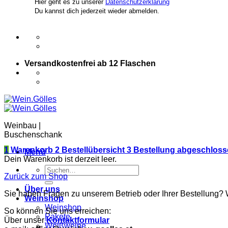
Hier geht es zu unserer
Datenschutzerklärung
Du kannst dich jederzeit wieder abmelden.
Versandkostenfrei ab 12 Flaschen
Weinbau |
Buschenschank
1
Warenkorb
2
Bestellübersicht
3
Bestellung abgeschloss
Menü
Dein Warenkorb ist derzeit leer.
Suchen
Zurück zum Shop
nach:
Über uns
Sie haben Fragen zu unserem Betrieb oder Ihrer Bestellung? 
Weinshop
Weinshop
So können Sie uns erreichen:
Pakete
Über unser
Kontaktformular
Weißweine