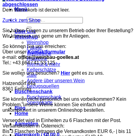
abgeschlossen
Menü
Dein Warenkorb ist derzeit leer.
Suchen
Zurück zum Shop
nach:
Sie haben Fragen zu unserem Betrieb oder Ihrer Bestellung?
Über uns
Wir kümmern uns gerne um Ihr Anliegen.
Weinshop
Weinshop
So können Sie uns erreichen:
Pakete
Über unser
Kontaktformular
Weißweine
e-mail:
office@weinbau-goelles.at
Rotweine
Tel.: +43 664 / 41 53 125
Wermut & mehr
Kellerschätze
Sie wollen uns besuchen?
Hier
geht es zu uns.
Sale
Andere über unseren Wein
Hatzendorf 44a
Bezugsquellen
8361 Fehring
Buschenschank
Buschenschank
Sie können nicht persönlich bei uns vorbeikommen? Kein
Speisekarte
Problem, unsere Weine können Sie einfach und
Blog
unkompliziert in unserem Onlineshop bestellen.
Home
Versendet wird in Einheiten zu 6 Flaschen mit der Post.
Anmelden
Versandkosten in Österreich:
Bis 3 Flaschen betragen die Versandkosten EUR 6,- | bis 11
Warenkorb /
€
0,00
0