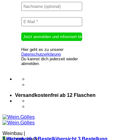
Hier geht es zu unserer
Datenschutzerklärung
Du kannst dich jederzeit wieder
abmelden.
Versandkostenfrei ab 12 Flaschen
Weinbau |
Buschenschank
1
Warenkorb
2
Bestellübersicht
3
Bestellung