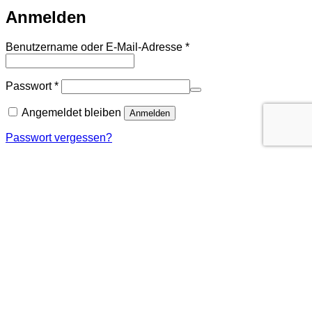
Anmelden
Erforderlich
Benutzername oder E-Mail-Adresse
*
Erforderlich
Passwort
*
Angemeldet bleiben
Anmelden
Passwort vergessen?
Cookies und Alkohol
Unser Angebot an alkoholischen Getränken richtet sich
ausschließlich an Personen, die das gesetzliche
Mindestalter zum Konsum von Alkohol erreicht haben. Für
Wein ist das mindestens 16 Jahre, für Spirituosen
mindestens 18 Jahre.