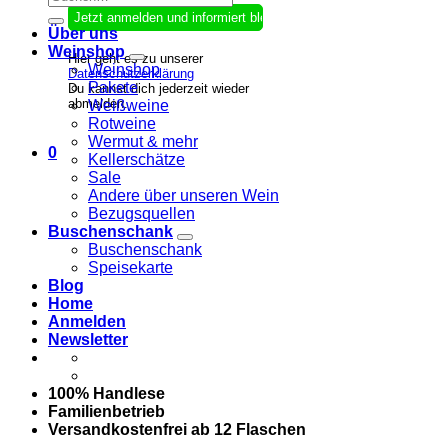
nach:
Über uns
Weinshop
Hier geht es zu unserer
Weinshop
Datenschutzerklärung
Pakete
Du kannst dich jederzeit wieder
abmelden.
Weißweine
Rotweine
Wermut & mehr
0
Kellerschätze
Sale
Andere über unseren Wein
Bezugsquellen
Buschenschank
Buschenschank
Speisekarte
Blog
Home
Anmelden
Newsletter
100% Handlese
Familienbetrieb
Versandkostenfrei ab 12 Flaschen