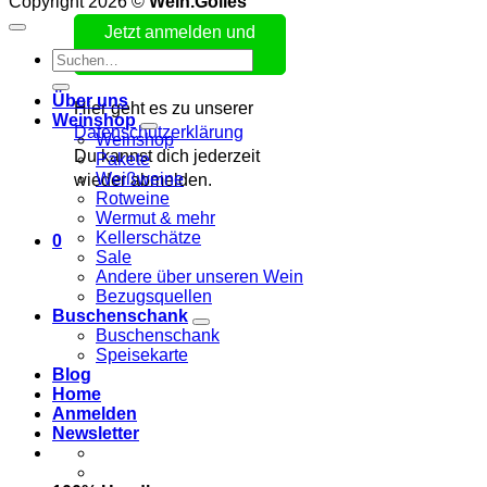
Copyright 2026 ©
Wein.Gölles
Suchen
nach:
Über uns
Hier geht es zu unserer
Weinshop
Datenschutzerklärung
Weinshop
Du kannst dich jederzeit
Pakete
Weißweine
wieder abmelden.
Rotweine
Wermut & mehr
Kellerschätze
0
Sale
Andere über unseren Wein
Bezugsquellen
Buschenschank
Buschenschank
Speisekarte
Blog
Home
Anmelden
Newsletter