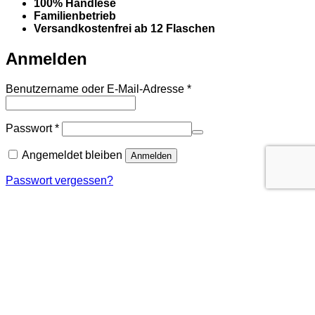
100% Handlese
Familienbetrieb
Versandkostenfrei ab 12 Flaschen
Anmelden
Erforderlich
Benutzername oder E-Mail-Adresse
*
Erforderlich
Passwort
*
Angemeldet bleiben
Anmelden
Passwort vergessen?
Cookies und Alkohol
Unser Angebot an alkoholischen Getränken richtet sich
ausschließlich an Personen, die das gesetzliche