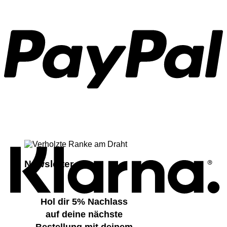
P
K
Newsletter
Hol dir 5% Nachlass
auf deine nächste