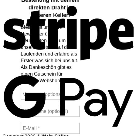
Bestellung mit deinem
S
direkten Draht in
unseren Keller!
Bleibe mit unserem
Newsletter über
Neuigkeiten rund um
unseren Betrieb auf dem
Laufenden und erfahre als
Erster was sich bei uns tut.
Als Dankeschön gibt es
G
einen Gutschein für
unseren Webshop.