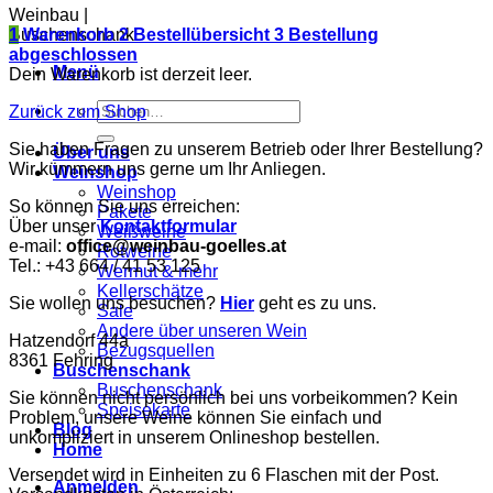
Weinbau |
Buschenschank
1
Warenkorb
2
Bestellübersicht
3
Bestellung
abgeschlossen
Menü
Dein Warenkorb ist derzeit leer.
Suchen
Zurück zum Shop
nach:
Sie haben Fragen zu unserem Betrieb oder Ihrer Bestellung?
Über uns
Wir kümmern uns gerne um Ihr Anliegen.
Weinshop
Weinshop
So können Sie uns erreichen:
Pakete
Über unser
Kontaktformular
Weißweine
e-mail:
office@weinbau-goelles.at
Rotweine
Tel.: +43 664 / 41 53 125
Wermut & mehr
Kellerschätze
Sie wollen uns besuchen?
Hier
geht es zu uns.
Sale
Andere über unseren Wein
Hatzendorf 44a
Bezugsquellen
8361 Fehring
Buschenschank
Buschenschank
Sie können nicht persönlich bei uns vorbeikommen? Kein
Speisekarte
Problem, unsere Weine können Sie einfach und
Blog
unkompliziert in unserem Onlineshop bestellen.
Home
Versendet wird in Einheiten zu 6 Flaschen mit der Post.
Anmelden