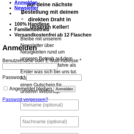
Anmelden
auf deine nächste
Newsletter
Bestellung mit deinem
direkten Draht in
100% Handlese
unseren Keller!
Familienbetrieb
Versandkostenfrei ab 12 Flaschen
Bleibe mit unserem
Newsletter über
Anmelden
Neuigkeiten rund um
unseren Betrieb auf dem
Erforderlich
Benutzername oder E-Mail-Adresse
*
Laufenden und erfahre als
Erster was sich bei uns tut.
Erforderlich
Passwort
*
Als Dankeschön gibt es
einen Gutschein für
Angemeldet bleiben
Anmelden
unseren Webshop.
Passwort vergessen?