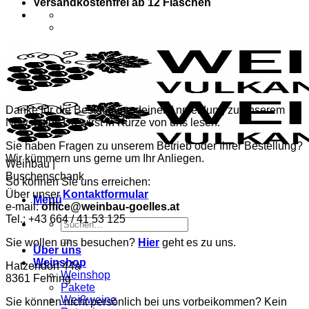
Versandkostenfrei ab 12 Flaschen
Danke für die Bestätigung deiner Anmeldung zu unserem
Newsletter. Du wirst in Kürze von uns lesen.
Sie haben Fragen zu unserem Betrieb oder Ihrer Bestellung?
Wir kümmern uns gerne um Ihr Anliegen.
Weinbau |
Buschenschank
So können Sie uns erreichen:
Über unser
Kontaktformular
Menü
e-mail:
office@weinbau-goelles.at
Tel.: +43 664 / 41 53 125
Suchen
nach:
Sie wollen uns besuchen?
Hier
geht es zu uns.
Über uns
Weinshop
Hatzendorf 44a
Weinshop
8361 Fehring
Pakete
Weißweine
Sie können nicht persönlich bei uns vorbeikommen? Kein