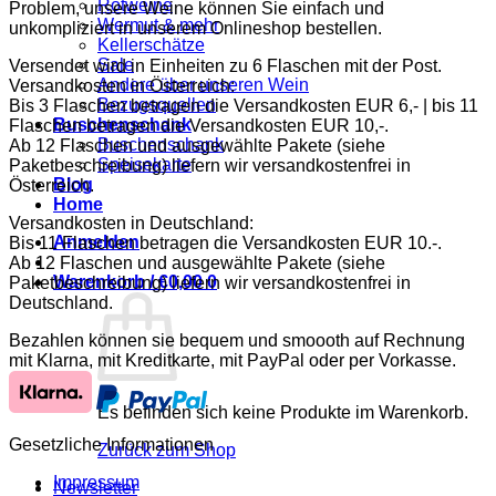
Rotweine
Problem, unsere Weine können Sie einfach und
Wermut & mehr
unkompliziert in unserem Onlineshop bestellen.
Kellerschätze
Sale
Versendet wird in Einheiten zu 6 Flaschen mit der Post.
Andere über unseren Wein
Versandkosten in Österreich:
Bezugsquellen
Bis 3 Flaschen betragen die Versandkosten EUR 6,- | bis 11
Buschenschank
Flaschen betragen die Versandkosten EUR 10,-.
Buschenschank
Ab 12 Flaschen und ausgewählte Pakete (siehe
Speisekarte
Paketbeschreibung) liefern wir versandkostenfrei in
Blog
Österreich.
Home
Versandkosten in Deutschland:
Anmelden
Bis 11 Flaschen betragen die Versandkosten EUR 10.-.
Ab 12 Flaschen und ausgewählte Pakete (siehe
Warenkorb /
€
0,00
0
Paketbeschreibung) liefern wir versandkostenfrei in
Deutschland.
Bezahlen können sie bequem und smoooth auf Rechnung
mit Klarna, mit Kreditkarte, mit PayPal oder per Vorkasse.
Es befinden sich keine Produkte im Warenkorb.
Gesetzliche Informationen
Zurück zum Shop
Impressum
Newsletter