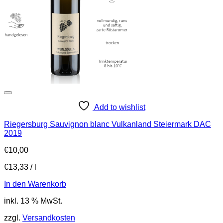
Add to wishlist
Riegersburg Sauvignon blanc Vulkanland Steiermark DAC
2019
€
10,00
€
13,33
/
l
In den Warenkorb
inkl. 13 % MwSt.
zzgl.
Versandkosten