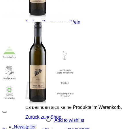
Rotweine
Wermut & mehr
Kellerschätze
Sale
Andere über unseren Wein
Bezugsquellen
Buschenschank
Buschenschank
Speisekarte
Blog
Home
Anmelden
Warenkorb /
€
0,00
0
Es befinden sich keine Produkte im Warenkorb.
Zurück zum Shop
Add to wishlist
Newsletter