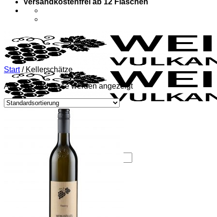
Versandkostenfrei ab 12 Flaschen
Start
/
Kellerschätze
Alle 10 Ergebnisse werden angezeigt
Weinbau |
Buschenschank
Menü
Suchen
nach:
Über uns
Weinshop
Weinshop
Pakete
Weißweine