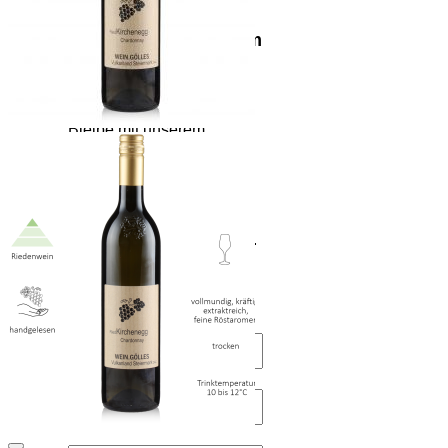
auf deine nächste
Bestellung mit deinem
direkten Draht in
unseren Keller!
Bleibe mit unserem
Newsletter über
Neuigkeiten rund um
unseren Betrieb auf dem
Laufenden und erfahre als
Erster was sich bei uns tut.
Als Dankeschön gibt es
einen Gutschein für
unseren Webshop.