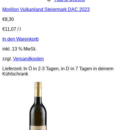
Morillon Vulkanland Steiermark DAC 2023
€
8,30
€
11,07
/
l
In den Warenkorb
inkl. 13 % MwSt.
zzgl.
Versandkosten
Lieferzeit:
In Ö in 2-3 Tagen, in D in 7 Tagen in deinem
Kühlschrank
Newsletter
Hol dir 5% Nachlass