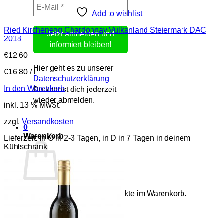
Add to wishlist
Ried Kirchenegg Chardonnay Vulkanland Steiermark DAC
2018
€
12,60
Hier geht es zu unserer
€
16,80
/
l
Datenschutzerklärung
In den Warenkorb
Du kannst dich jederzeit
wieder abmelden.
inkl. 13 % MwSt.
zzgl.
Versandkosten
0
Warenkorb
Lieferzeit:
In Ö in 2-3 Tagen, in D in 7 Tagen in deinem
Kühlschrank
Es befinden sich keine Produkte im Warenkorb.
Zurück zum Shop