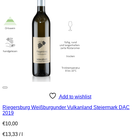
Add to wishlist
Riegersburg Weißburgunder Vulkanland Steiermark DAC
2019
€
10,00
€
13,33
/
l