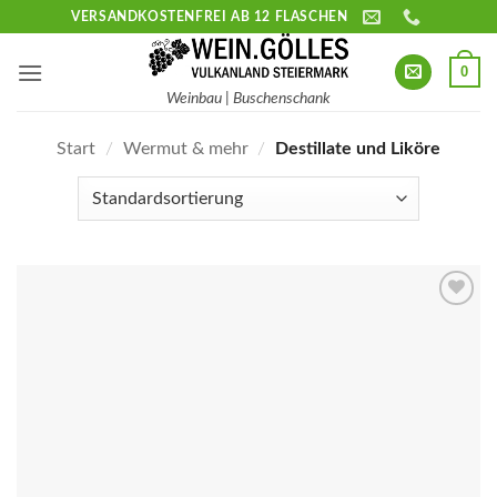
Zum
VERSANDKOSTENFREI AB 12 FLASCHEN
Inhalt
springen
0
Weinbau | Buschenschank
Start
/
Wermut & mehr
/
Destillate und Liköre
Add to
wishlist