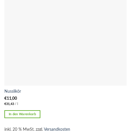
Nusslikör
€
11,00
€
31,43
/
l
In den Warenkorb
inkl. 20 % MwSt.
zzgl.
Versandkosten