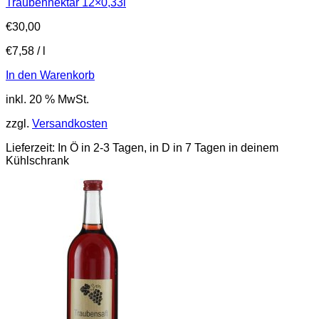
Traubennektar 12×0,33l
€
30,00
€
7,58
/
l
In den Warenkorb
inkl. 20 % MwSt.
zzgl.
Versandkosten
Lieferzeit:
In Ö in 2-3 Tagen, in D in 7 Tagen in deinem
Kühlschrank