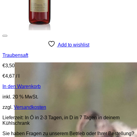
Add to wishlist
Traubensaft
€
3,50
€
4,67
/
l
In den Warenkorb
inkl. 20 % MwSt.
zzgl.
Versandkosten
Lieferzeit:
In Ö in 2-3 Tagen, in D in 7 Tagen in deinem
Kühlschrank
Sie haben Fragen zu unserem Betrieb oder Ihrer Bestellung?