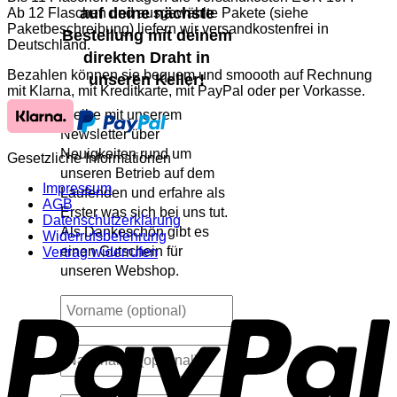
auf deine nächste
Ab 12 Flaschen und ausgewählte Pakete (siehe
Paketbeschreibung) liefern wir versandkostenfrei in
Bestellung mit deinem
Deutschland.
direkten Draht in
Bezahlen können sie bequem und smoooth auf Rechnung
unseren Keller!
mit Klarna, mit Kreditkarte, mit PayPal oder per Vorkasse.
Bleibe mit unserem
Newsletter über
Neuigkeiten rund um
Gesetzliche Informationen
unseren Betrieb auf dem
Impressum
Laufenden und erfahre als
AGB
Erster was sich bei uns tut.
Datenschutzerklärung
Als Dankeschön gibt es
Widerrufsbelehrung
einen Gutschein für
Vertrag widerrufen
unseren Webshop.
P