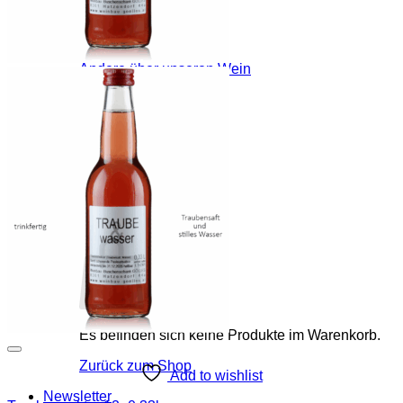
Rotweine
Wermut & mehr
Kellerschätze
Sale
Andere über unseren Wein
Bezugsquellen
Buschenschank
Buschenschank
Speisekarte
Blog
Home
Anmelden
Warenkorb /
€
0,00
0
Es befinden sich keine Produkte im Warenkorb.
Zurück zum Shop
Add to wishlist
Newsletter