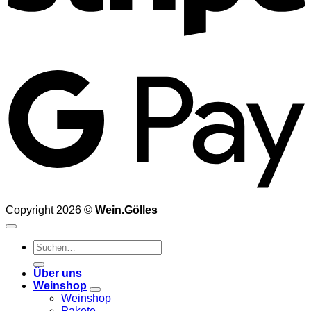
G
Copyright 2026 ©
Wein.Gölles
Suchen
nach:
Über uns
Weinshop
Weinshop
Pakete