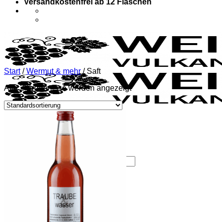
Versandkostenfrei ab 12 Flaschen
Start
/
Wermut & mehr
/
Saft
Alle 2 Ergebnisse werden angezeigt
Weinbau |
Buschenschank
Menü
Suchen
nach:
Über uns
Weinshop
Weinshop
Pakete
Weißweine