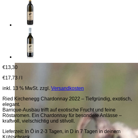
€
13,30
€
17,73
/
l
inkl. 13 % MwSt.
zzgl.
Versandkosten
Ried Kirchenegg Chardonnay 2022 – Tiefgründig, exotisch,
elegant.
Barrique-Ausbau trifft auf exotische Frucht und feine
Röstaromen. Ein Chardonnay für besondere Anlässe –
kraftvoll, vielschichtig und stilvoll.
Lieferzeit:
In Ö in 2-3 Tagen, in D in 7 Tagen in deinem
Kühlschrank