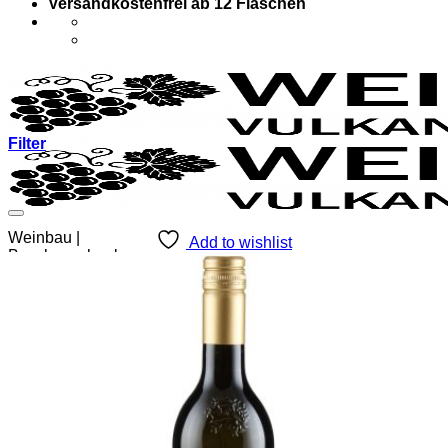
Versandkostenfrei ab 12 Flaschen
Filter
Weinbau |
Add to wishlist
Buschenschank
Menü
Suchen
nach:
Über uns
Weinshop
Weinshop
Pakete
Weißweine