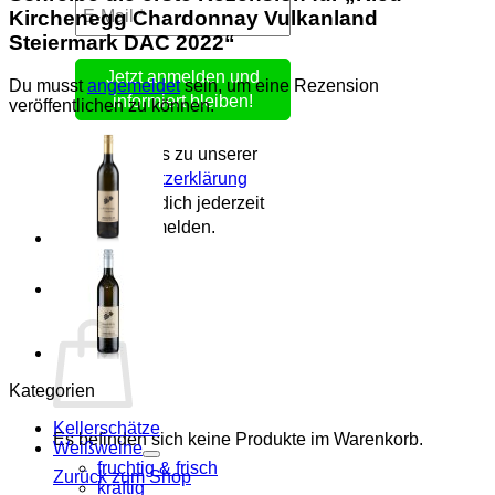
Kirchenegg Chardonnay Vulkanland
Steiermark DAC 2022“
Du musst
angemeldet
sein, um eine Rezension
veröffentlichen zu können.
Hier geht es zu unserer
Datenschutzerklärung
Du kannst dich jederzeit
wieder abmelden.
0
Warenkorb
Kategorien
Kellerschätze
Es befinden sich keine Produkte im Warenkorb.
Weißweine
fruchtig & frisch
Zurück zum Shop
kräftig