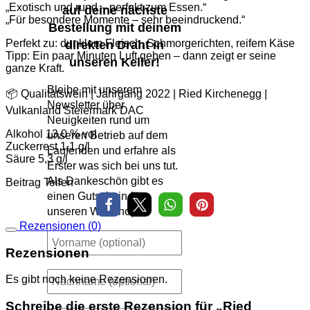
„Exotisch und rund – perfekt zum Essen.“
auf deine nächste
„Für besondere Momente – sehr beeindruckend.“
Bestellung mit deinem
Perfekt zu: dunklem Fleisch, Schmorgerichten, reifem Käse
direkten Draht in
Tipp: Ein paar Minuten Luft geben – dann zeigt er seine
unseren Keller!
ganze Kraft.
Bleibe mit unserem
📦 Qualitätswein | Jahrgang 2022 | Ried Kirchenegg |
Newsletter über
Vulkanland Steiermark DAC
Neuigkeiten rund um
Alkohol 13,0 % vol
unseren Betrieb auf dem
Zuckerrest 1,1 g/l
Laufenden und erfahre als
Säure 5,3 g/l
Erster was sich bei uns tut.
Als Dankeschön gibt es
Beitrag Teilen
einen Gutschein für
unseren Webshop.
Rezensionen (0)
Rezensionen
Es gibt noch keine Rezensionen.
Schreibe die erste Rezension für „Ried