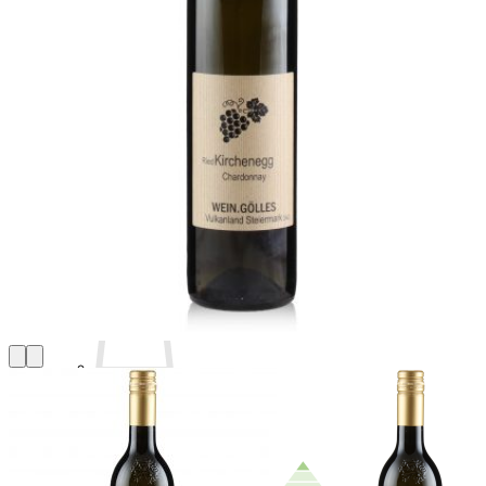
Rotweine
Wermut & mehr
Kellerschätze
Sale
Andere über unseren Wein
Bezugsquellen
Buschenschank
Buschenschank
Speisekarte
Blog
Home
Anmelden
Warenkorb /
€
0,00
0
Es befinden sich keine Produkte im Warenkorb.
Zurück zum Shop
Newsletter