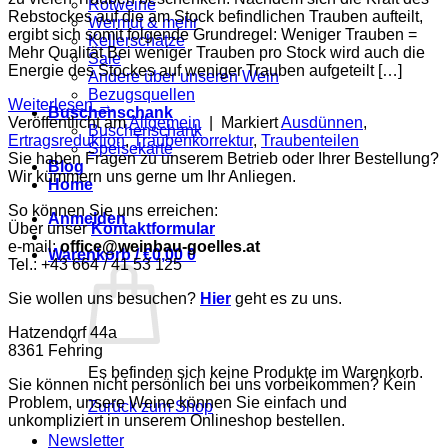
Rotweine
Rebstockes auf die am Stock befindlichen Trauben aufteilt,
Wermut & mehr
ergibt sich somit folgende Grundregel: Weniger Trauben =
Kellerschätze
Mehr Qualität Bei weniger Trauben pro Stock wird auch die
Sale
Energie des Stockes auf weniger Trauben aufgeteilt […]
Andere über unseren Wein
Bezugsquellen
Weiterlesen
→
Buschenschank
Veröffentlicht am
Allgemein
|
Markiert
Ausdünnen
,
Buschenschank
Ertragsreduktion
,
Traubenkorrektur
,
Traubenteilen
Speisekarte
Sie haben Fragen zu unserem Betrieb oder Ihrer Bestellung?
Blog
Wir kümmern uns gerne um Ihr Anliegen.
Home
So können Sie uns erreichen:
Anmelden
Über unser
Kontaktformular
e-mail:
office@weinbau-goelles.at
Warenkorb /
€
0,00
0
Tel.: +43 664 / 41 53 125
Sie wollen uns besuchen?
Hier
geht es zu uns.
Hatzendorf 44a
8361 Fehring
Es befinden sich keine Produkte im Warenkorb.
Sie können nicht persönlich bei uns vorbeikommen? Kein
Problem, unsere Weine können Sie einfach und
Zurück zum Shop
unkompliziert in unserem Onlineshop bestellen.
Newsletter