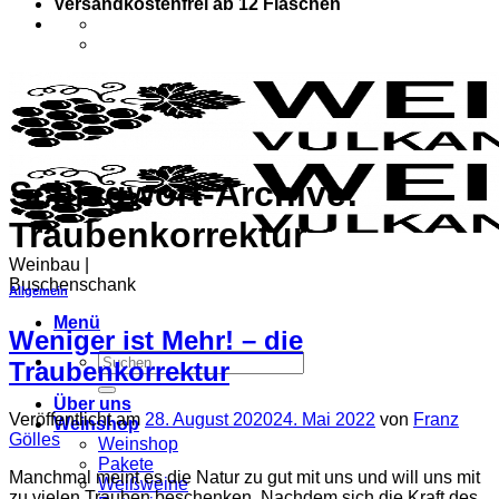
Versandkostenfrei ab 12 Flaschen
Schlagwort-Archive:
Traubenkorrektur
Weinbau |
Buschenschank
Allgemein
Menü
Weniger ist Mehr! – die
Suchen
Traubenkorrektur
nach:
Über uns
Veröffentlicht am
28. August 2020
24. Mai 2022
von
Franz
Weinshop
Gölles
Weinshop
Pakete
Manchmal meint es die Natur zu gut mit uns und will uns mit
Weißweine
zu vielen Trauben beschenken. Nachdem sich die Kraft des