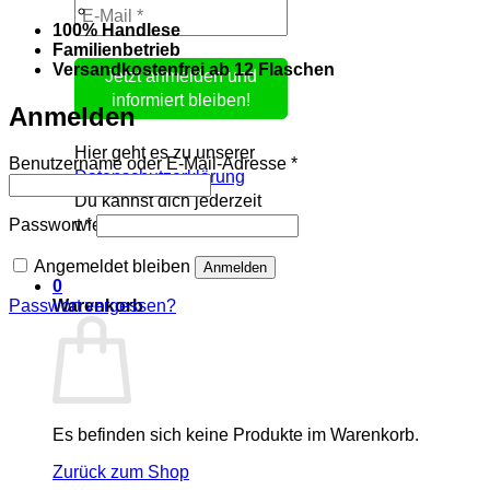
100% Handlese
Familienbetrieb
Versandkostenfrei ab 12 Flaschen
Anmelden
Hier geht es zu unserer
Erforderlich
Benutzername oder E-Mail-Adresse
*
Datenschutzerklärung
Du kannst dich jederzeit
Erforderlich
wieder abmelden.
Passwort
*
Angemeldet bleiben
Anmelden
0
Warenkorb
Passwort vergessen?
Es befinden sich keine Produkte im Warenkorb.
Zurück zum Shop