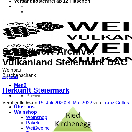
Versandkostenfrei ab 12 Flaschen
Schlagwort-Archive:
Vulkanland Steiermark DAC
Weinbau |
Buschenschank
Allgemein
Menü
Herkunft Steiermark
Suchen
nach:
Veröffentlicht am
15. Juli 2020
24. Mai 2022
von
Franz Gölles
Über uns
Weinshop
Weinshop
Pakete
Weißweine