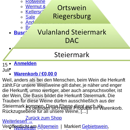
Rotweine
Wermut & mehr
Kellerschätze
Sale
Andere über unseren Wein
Bezugsquellen
Buschenschank
Buschenschank
Speisekarte
Blog
Home
Anmelden
15
Juli
Warenkorb /
€
0,00
0
Weil, anders als bei den Menschen, beim Wein die Herkunft
zählt.Für unsere Weißweine gilt daher, je näher und enger
die Herkunft, umso wertiger, aber auch anspruchsvoller, ist
der Wein. Die Basis bildet die Herkunft Steiermark. Die
Trauben für diese Weine dürfen ausschließlich aus der
Steiermark kommen. Diese Ebene dient auch als
Es befinden sich keine Produkte im Warenkorb.
Rückzugsebene für all unsere Weine, […]
Zurück zum Shop
Weiterlesen
→
Veröffentlicht am
Allgemein
|
Markiert
Gebietswein
,
Newsletter